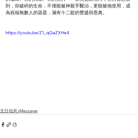
到，你破碎的生命，不僅能被神親手醫治，更能被祂使用，成
為祝福無數人的器皿，滿有十二籃的豐盛與恩典。
https://youtu.be/Z1_qQaZXHe4
主日信息 iMessage