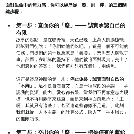
面對生命中的無力感，你可以經歷從「廢」到「棒」的三個關
鍵步驟：
第一步：直面你的「廢」—— 誠實承認自己的
有限
故事的起點，是在曠野裡，天色已晚，上萬人飢腸轆轆。
耶穌對門徒說：「你們給他們吃吧。」這是一個不可能的
任務，門徒們的第一反應就是「耍廢」，想叫眾人解散了
事。然而，在耶穌的堅持下，他們被迫面對現實，交出了
他們窘迫的答案：「我們這裡只有五個餅，兩條魚。」
這正是經歷神蹟的第一步：
停止偽裝，誠實面對自己的
「不夠」
。這不是自怨自艾，而是一種深刻的承認——承
認我的資源、能力、愛心都有限。當我們不再靠意志力硬
撐，也不再用躺平來逃避，而是來到神面前坦承：「主
啊，我就只有這些了，甚至連這些都微不足道。」此刻，
我們就從「人本主義」的計算公式，跨入了「神本恩典」
的無限領域。
第二步：交出你的「廢」—— 把你僅有的獻給