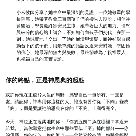
小米牧師分享了她生命中最深刻的見證：一位她敬重的學
長罹癌，她帶著教會三百個孩子們的禱告與期盼，相信神
會醫治，學長最終卻安息主懷。她帶著巨大的無力、憤怒
與破碎的信心站上講台，不知如何向孩子們交代。在那一
刻，她誠實地「交出」了她的崩潰與懷疑，而神卻親自感
動台下的孩子們，用最單純的話語反過來安慰她、堅固她
的信心。她最深的無力與失敗，最終卻成為了祝福眾人、
也祝福自己的真實見證。
你的終點，正是神恩典的起點
或許你現在正處於人生的曠野，感覺自己一無所有、一無是
處。請記得，神專用你這樣的人。祂沒有要你從「不夠」變成
「夠」，而是要讓祂的恩典在你的「不夠」上顯得完全。
今天，神也正在溫柔地問你：「你的五餅二魚在哪裡？拿過來
給我。」當你願意把你生命中那些看似「廢」掉的部分——你
的傷痛、你的失敗、你的無力——全然交給祂時，你將會經歷