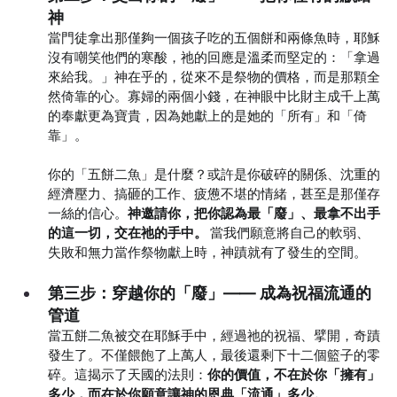
神
當門徒拿出那僅夠一個孩子吃的五個餅和兩條魚時，耶穌
沒有嘲笑他們的寒酸，祂的回應是溫柔而堅定的：「拿過
來給我。」神在乎的，從來不是祭物的價格，而是那顆全
然倚靠的心。寡婦的兩個小錢，在神眼中比財主成千上萬
的奉獻更為寶貴，因為她獻上的是她的「所有」和「倚
靠」。
你的「五餅二魚」是什麼？或許是你破碎的關係、沈重的
經濟壓力、搞砸的工作、疲憊不堪的情緒，甚至是那僅存
一絲的信心。
神邀請你，把你認為最「廢」、最拿不出手
的這一切，交在祂的手中。
 當我們願意將自己的軟弱、
失敗和無力當作祭物獻上時，神蹟就有了發生的空間。
第三步：穿越你的「廢」—— 成為祝福流通的
管道
當五餅二魚被交在耶穌手中，經過祂的祝福、擘開，奇蹟
發生了。不僅餵飽了上萬人，最後還剩下十二個籃子的零
碎。這揭示了天國的法則：
你的價值，不在於你「擁有」
多少，而在於你願意讓神的恩典「流通」多少。