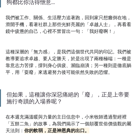
狗都比你活得愜意...
我們被工作、關係、生活壓力追著跑，回到家只想癱倒在地，
滑開手機，看著社群上那些光鮮亮麗的「卓越人士」，再看看
鏡中疲憊的自己，心裡不禁冒出一句：「我好廢啊！」
這種深層的「無力感」，是我們這個世代共同的印記。我們被
教導要追求卓越、要人定勝天，於是出現了兩種極端：一種是
靠意志力苦撐，撐到身心俱疲、瀕臨崩潰；另一種則是徹底躺
平，用「耍廢」來逃避努力後可能依然失敗的恐懼。
但如果，這種讓你深惡痛絕的「廢」，正是上帝要
施行奇蹟的入場券呢？
在本週充滿溫暖與力量的主日信息中，小米牧師透過聖經裡
「五餅二魚」的故事，為我們揭示了一個顛覆世俗價值觀的屬
天法則：
你的軟弱，正是神恩典的出口。