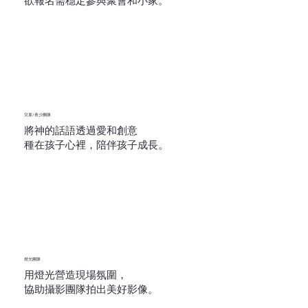
欲報名需穩定參與聚會和小家。
兒童/青少團隊
將神的話語透過愛和創意
種在孩子心裡，陪伴孩子成長。
燈光團隊
用燈光營造現場氛圍，
協助攝影團隊拍出美好影像。