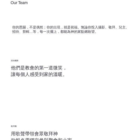
Our Team
你的恩賜，不是偶然；你的出現，就是祝福。無論你投入攝影、敬拜、兒主、
招待、剪輯…等，每一次擺上，都能為神的家點燃盼望。
招待團隊
他們是教會的第一道微笑，
讓每個人感受到家的溫暖。
敬拜團
用歌聲帶領會眾敬拜神