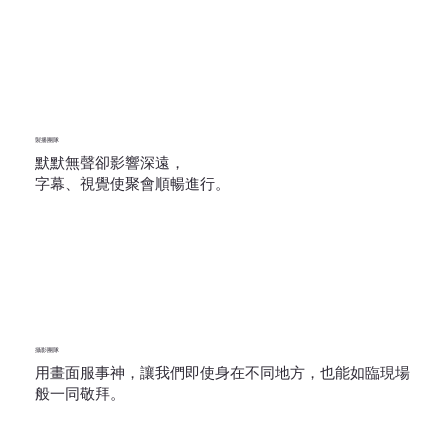
製播團隊
默默無聲卻影響深遠，
字幕、視覺使聚會順暢進行。
攝影團隊
用畫面服事神，讓我們即使身在不同地方，也能如臨現場
般一同敬拜。