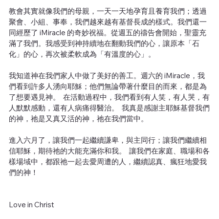
教會其實就像我們的母親，一天一天地孕育且養育我們；透過
聚會、小組、事奉，我們越來越有基督長成的樣式。我們還一
同經歷了 iMiracle 的奇妙祝福。從週五的禱告會開始，聖靈充
滿了我們。我感受到神持續地在翻動我們的心，讓原本「石
化」的心，再次被柔軟成為「有溫度的心」。
我知道神在我們家人中做了美好的善工。週六的 iMiracle，我
們看到許多人湧向耶穌；他們無論帶著什麼目的而來，都是為
了想要遇見神。  在活動過程中，我們看到有人笑，有人哭，有
人默默感動，還有人病痛得醫治。  我真是感謝主耶穌基督我們
的神，祂是又真又活的神，祂在我們當中。
進入六月了，讓我們一起繼續謙卑，與主同行；讓我們繼續相
信耶穌，期待祂的大能充滿你和我。  讓我們在家庭、職場和各
樣場域中，都跟祂一起去愛周遭的人，繼續認真、瘋狂地愛我
們的神！
Love in Christ