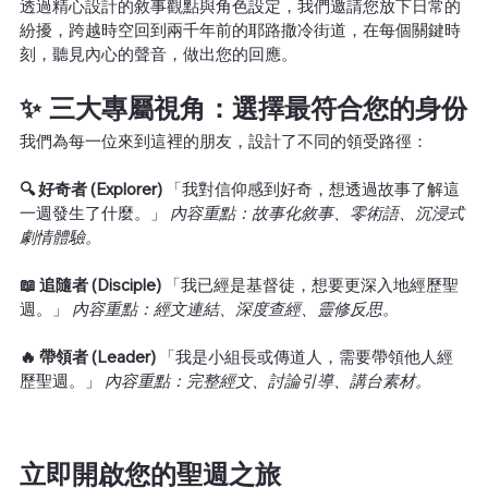
透過精心設計的敘事觀點與角色設定，我們邀請您放下日常的
紛擾，跨越時空回到兩千年前的耶路撒冷街道，在每個關鍵時
刻，聽見內心的聲音，做出您的回應。
✨ 三大專屬視角：選擇最符合您的身份
我們為每一位來到這裡的朋友，設計了不同的領受路徑：
🔍 好奇者 (Explorer)
 「我對信仰感到好奇，想透過故事了解這
一週發生了什麼。」 
內容重點：故事化敘事、零術語、沉浸式
劇情體驗。
📖 追隨者 (Disciple)
 「我已經是基督徒，想要更深入地經歷聖
週。」 
內容重點：經文連結、深度查經、靈修反思。
🔥 帶領者 (Leader)
 「我是小組長或傳道人，需要帶領他人經
歷聖週。」 
內容重點：完整經文、討論引導、講台素材。
立即開啟您的聖週之旅