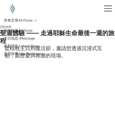
所有文章All Posts
3月29日
所有文章All Posts
聖週體驗 —— 走過耶穌生命最後一週的旅
主日信息 iMessage
程
最新消息 Latest News
從棕枝主日到復活節，邀請您透過沉浸式互
見證故事 Life Testimony
動，親歷愛與救贖的現場。