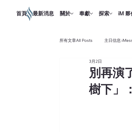
首頁
最新消息
關於
奉獻
探索
iM 
所有文章All Posts
主日信息 iMess
3月2日
別再演
樹下」