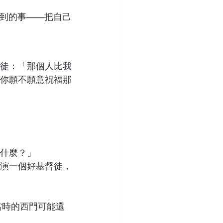
做到的事——把自己
徒：「那個人比我
你願不願意祝福那
什麼？」
演一個好基督徒，
當時的西門可能還