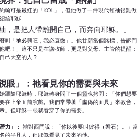
境界：把自己當成「路標」
約翰可是最紅的「KOL」，但他做了一件現代領袖很難
紹給耶穌。
袖，是把人帶離開自己，而奔向耶穌。」
麼叫「祂必興旺，我必衰微」。他甘願當個路標，告訴門
他吧！」這不只是在講牧師，更是對父母、主管的提醒：
自己天空的人？
視眼」：祂看見你的需要與未來
始跟隨耶穌時，耶穌轉身問了一個靈魂拷問：「你們想要
要在上帝面前演戲。我們常帶著「虛偽的面具」來教會，
帝。但耶穌一眼就看穿了你的需要。
潛力」：
 祂對西門說：「你以後要叫彼得（磐石）。」
名的平凡人，但耶穌看見了未來的他。