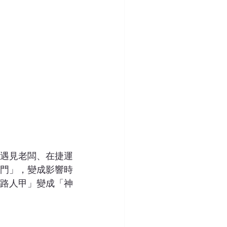
遇見老闆、在捷運
門」，變成影響時
路人甲」變成「神