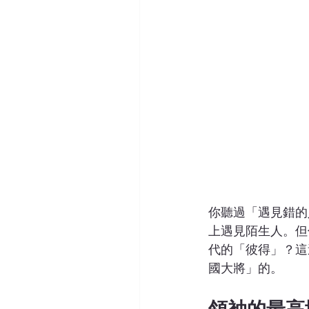
你聽過「遇見錯的
上遇見陌生人。但
代的「彼得」？這
國大將」的。