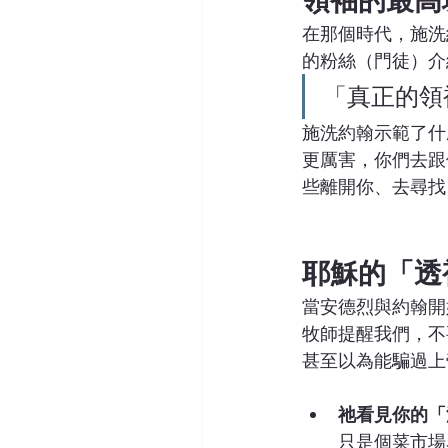
領袖的最高
在那個時代，施洗
的粉絲（門徒）介
「真正的領
施洗約翰示範了什
更厲害，你們去跟
些離開你、去尋找
耶穌的「透
當安德烈與約翰開
牧師提醒我們，不
甚至以為能騙過上
祂看見你的「
只是個菜市場