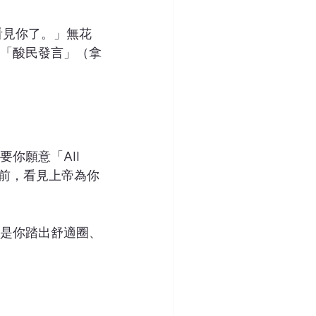
看見你了。」無花
「酸民發言」（拿
願意「All 
面前，看見上帝為你
是你踏出舒適圈、