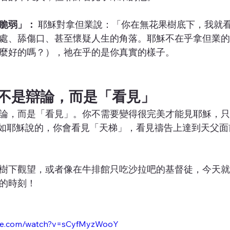
脆弱」：
 耶穌對拿但業說：「你在無花果樹底下，我就
處、舔傷口、甚至懷疑人生的角落。耶穌不在乎拿但業的
麼好的嗎？），祂在乎的是你真實的樣子。
不是辯論，而是「看見」
論，而是「看見」。你不需要變得很完美才能見耶穌，只要你
正如耶穌說的，你會看見「天梯」，看見禱告上達到天父
樹下觀望，或者像在牛排館只吃沙拉吧的基督徒，今天就
的時刻！
ube.com/watch?v=sCyfMyzWooY