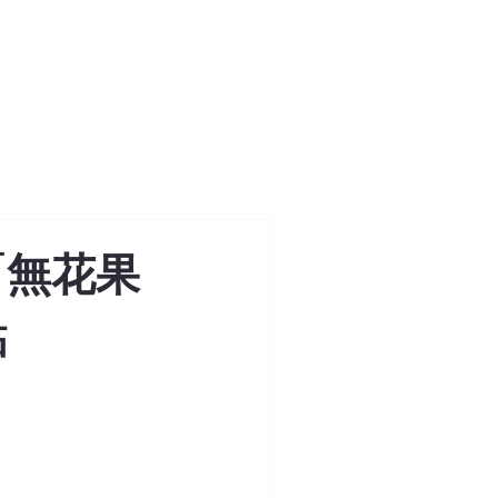
「無花果
點